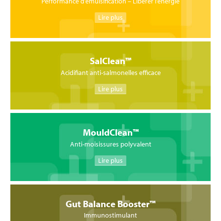
Performance d’émulsification – Libérer l’énergie
Lire plus
SalClean™
Acidifiant anti-salmonelles efficace
Lire plus
MouldClean™
Anti-moisissures polyvalent
Lire plus
Gut Balance Booster™
Immunostimulant