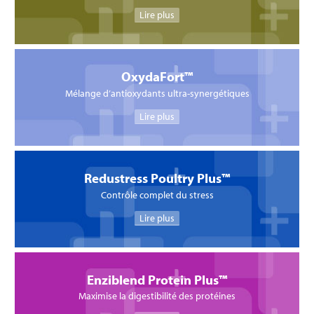
Lire plus
OxydaFort™
Mélange d’antioxydants ultra-synergétiques
Lire plus
Redustress Poultry Plus™
Contrôle complet du stress
Lire plus
Enziblend Protein Plus™
Maximise la digestibilité des protéines