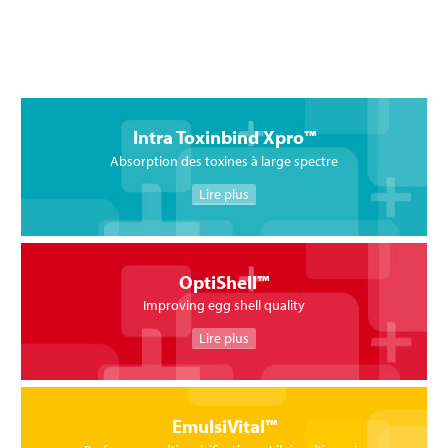
Intra Toxinbind Xpro™
Absorption des toxines à large spectre
Lire plus
OptiShell™
Improving egg shell quality
Lire plus
EmulsiVital™