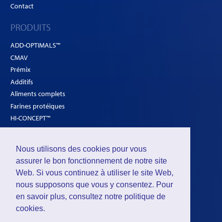
Contact
PRODUITS
ADD-OPTIMALS™
CMAV
Prémix
Additifs
Aliments complets
Farines protéiques
HI-CONCEPT™
SOLUTIONS
Nous utilisons des cookies pour vous
Volailles
assurer le bon fonctionnement de notre site
Web. Si vous continuez à utiliser le site Web,
Ruminants
nous supposons que vous y consentez. Pour
Porcs
en savoir plus, consultez notre
politique de
cookies
.