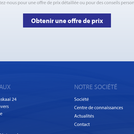
ez-nous pour une offre de prix détaillée ou pour des conseils person
Obtenir une offre de prix
AUX
NOTRE SOCIÉTÉ
skaai 24
Société
vers
Centre de connaissances
ue
Actualités
Contact