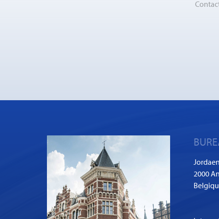
Contact
BURE
Jordaen
2000 An
Belgiq