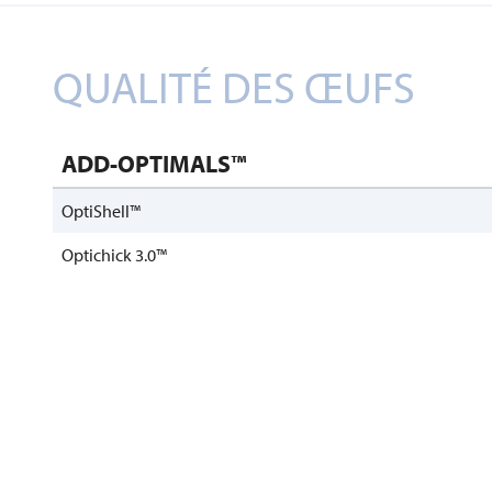
QUALITÉ DES ŒUFS
ADD-OPTIMALS™
OptiShell™
Optichick 3.0™