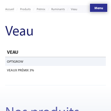
Menu
Accueil
Produits
Prémix
Ruminants
Veau
Veau
VEAU
OPTIGROW
VEAUX PRÉMIX 3%