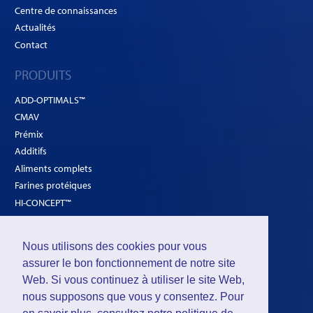
Centre de connaissances
Actualités
Contact
PRODUITS
ADD-OPTIMALS™
CMAV
Prémix
Additifs
Aliments complets
Farines protéiques
HI-CONCEPT™
SOLUTIONS
Nous utilisons des cookies pour vous
Volailles
assurer le bon fonctionnement de notre site
Ruminants
Web. Si vous continuez à utiliser le site Web,
nous supposons que vous y consentez. Pour
Porcs