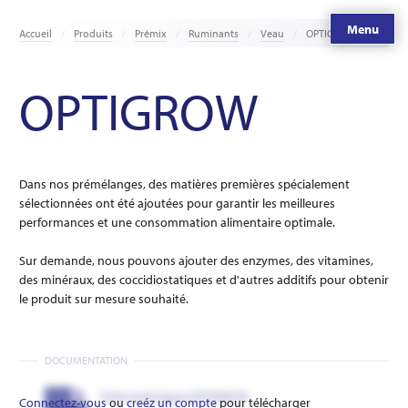
Menu
Accueil
Produits
Prémix
Ruminants
Veau
OPTIGROW
OPTIGROW
Dans nos prémélanges, des matières premières spécialement
sélectionnées ont été ajoutées pour garantir les meilleures
performances et une consommation alimentaire optimale.
Sur demande, nous pouvons ajouter des enzymes, des vitamines,
des minéraux, des coccidiostatiques et d'autres additifs pour obtenir
le produit sur mesure souhaité.
DOCUMENTATION
Fiche technique OPTIGROW
Connectez-vous
ou
creéz un compte
pour télécharger