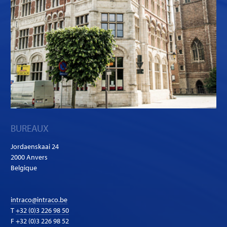
BUREAUX
Jordaenskaai 24
2000 Anvers
Belgique
intraco@intraco.be
T
+32 (0)3 226 98 50
F +32 (0)3 226 98 52