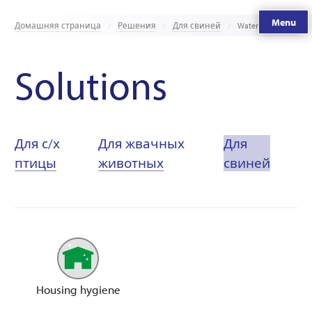
Menu
Домашняя страница
Решения
Для свиней
Water hygiene
Solutions
Для с/х
Для жвачных
Для
птицы
животных
свиней
Housing hygiene