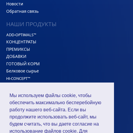
Новости
Обратная связь
НАШИ ПРОДУКТЫ
ADD-OPTIMALS™
КОНЦЕНТРАТЫ
ПРЕМИКСЫ
ДОБАВКИ
ГОТОВЫЙ КОРМ
Белковое сырье
HI-CONCEPT™
РЕШЕНИЯ
Мы используем файлы cookie, чтобы
обеспечить максимально бесперебойную
Для с/х птицы
работу нашего веб-сайта. Если вы
Для жвачных животных
продолжите использовать веб-сайт, мы
Для свиней
будем считать, что вы даете согласие на
использование файлов cookie. Для