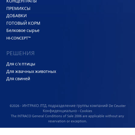
КОНЦЕНТРАТЫ
ПРЕМИКСЫ
ДОБАВКИ
ГОТОВЫЙ КОРМ
Белковое сырье
HI-CONCEPT™
РЕШЕНИЯ
Для с/х птицы
Для жвачных животных
Для свиней
©2026 - ИНТРАКО ЛТД. подразделение
группы компаний De Ceuster
Конфиденциально
-
Cookies
The INTRACO
General Conditions of Sale
2006 are applicable without any
reservation or exception.