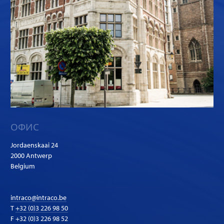
ОФИС
Jordaenskaai 24
2000 Antwerp
Belgium
intraco@intraco.be
T
+32 (0)3 226 98 50
F +32 (0)3 226 98 52