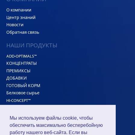
О компании
Центр знаний
Новости
Обратная связь
НАШИ ПРОДУКТЫ
ADD-OPTIMALS™
КОНЦЕНТРАТЫ
ПРЕМИКСЫ
ДОБАВКИ
ГОТОВЫЙ КОРМ
Белковое сырье
HI-CONCEPT™
РЕШЕНИЯ
Мы используем файлы cookie, чтобы
обеспечить максимально бесперебойную
Для с/х птицы
работу нашего веб-сайта. Если вы
Для жвачных животных