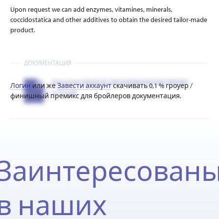
Upon request we can add enzymes, vitamines, minerals,
coccidostatica and other additives to obtain the desired tailor-made
product.
ДОКУМЕНТАЦИЯ
Datasheet BROILER GROWER&FINISHER PREMIX
Логин
или же
Завести аккаунт
скачивать 0,1 % гроуер /
0.1%.pdf
финишный премикс для бройлеров документация.
Заинтересован
в наших