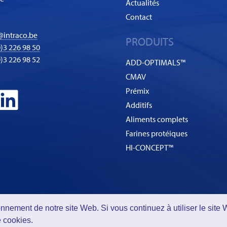
Actualités
Contact
@intraco.be
PRODUITS
)3 226 98 50
0)3 226 98 52
ADD-OPTIMALS™
CMAV
Prémix
Additifs
Aliments complets
Farines protéiques
HI-CONCEPT™
©2026 - Intraco Ltd. est une subdivision de
Group De Ceuster
onnement de notre site Web. Si vous continuez à utiliser le si
Confidentialité
-
Cookies
e cookies
.
ditions générales de vente
2006 de INTRACO s’appliquent sans réserve ni ex