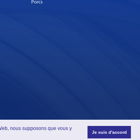
Porcs
te Web, nous supposons que vous y
Je suis d'accord
ception.