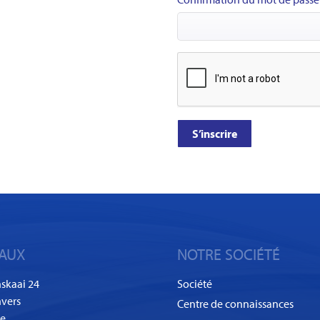
S’inscrire
AUX
NOTRE SOCIÉTÉ
skaai 24
Société
vers
Centre de connaissances
ue