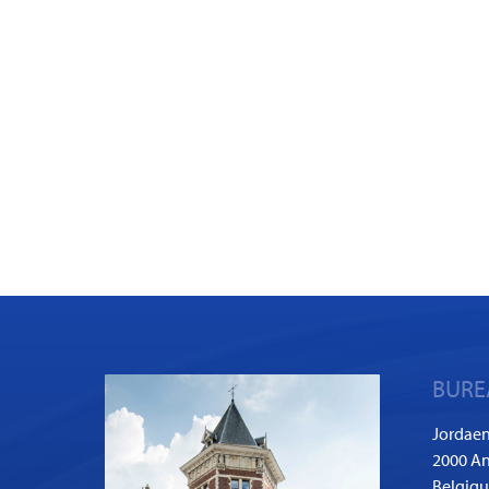
BURE
Jordaen
2000 An
Belgiq