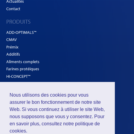
Actualités
Contact
PRODUITS
ADD-OPTIMALS™
CMAV
Prémix
Additifs
Aliments complets
Farines protéiques
HI-CONCEPT™
SOLUTIONS
Nous utilisons des cookies pour vous
Volailles
assurer le bon fonctionnement de notre site
Ruminants
Web. Si vous continuez à utiliser le site Web,
nous supposons que vous y consentez. Pour
Porcs
en savoir plus, consultez notre
politique de
cookies
.