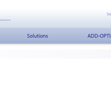
So
 solutions
Solutions
ADD-OPT