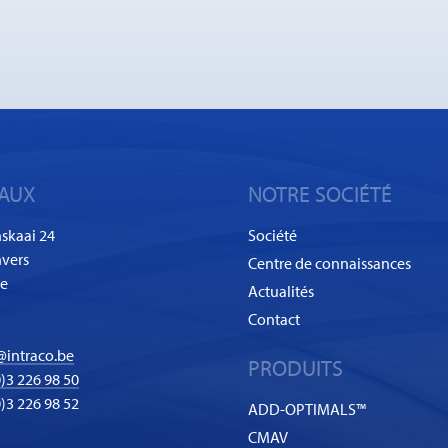
AUX
NOTRE SOCIÉTÉ
skaai 24
Société
vers
Centre de connaissances
ue
Actualités
Contact
@intraco.be
PRODUITS
)3 226 98 50
0)3 226 98 52
ADD-OPTIMALS™
CMAV