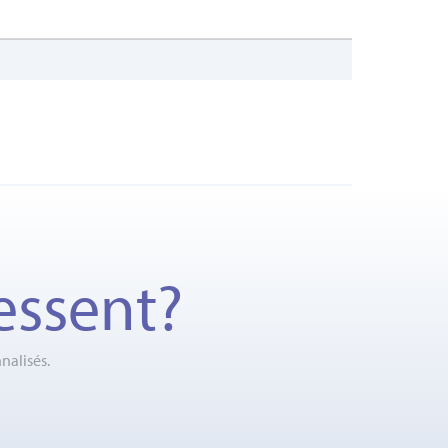
essent?
nalisés.