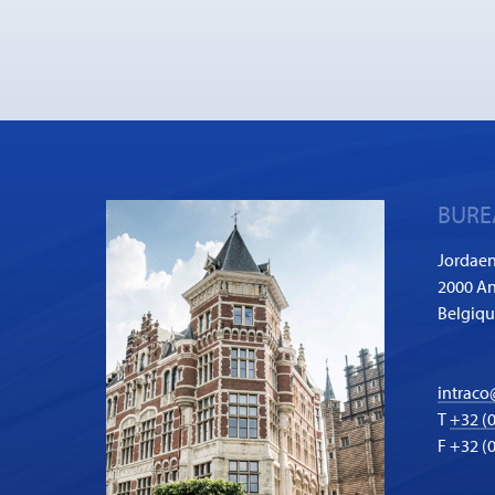
BURE
Jordaen
2000 An
Belgiq
intraco
T
+32 (0
F +32 (