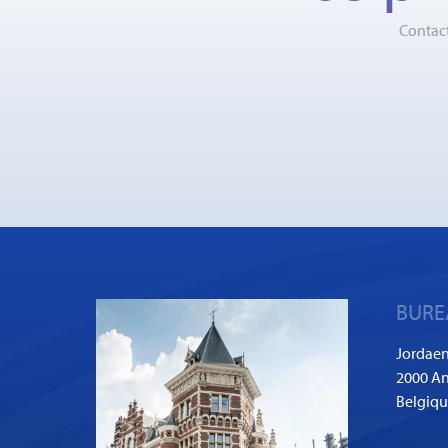
Contact
BURE
Jordaen
2000 An
Belgiq