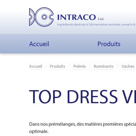
Ingrédients destinés à l’alimentation animale, conseils &
Accueil
Produits
Accueil
Produits
Prémix
Ruminants
Vaches
TOP DRESS VI
Dans nos prémélanges, des matières premières spécia
optimale.