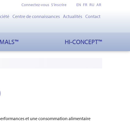
Connectez-vous
S'inscrire
EN
FR
RU
AR
ciété
Centre de connaissances
Actualités
Contact
IMALS™
HI-CONCEPT™
)
s performances et une consommation alimentaire