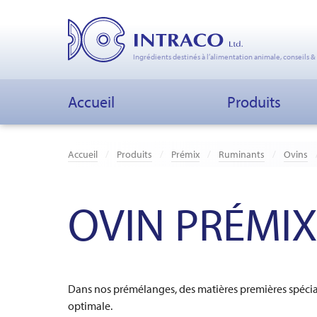
Ingrédients destinés à l’alimentation animale, conseils &
Accueil
Produits
Accueil
Produits
Prémix
Ruminants
Ovins
OVIN PRÉMI
Dans nos prémélanges, des matières premières spécia
optimale.