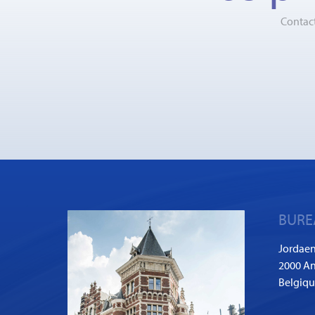
Contact
BURE
Jordaen
2000 An
Belgiq