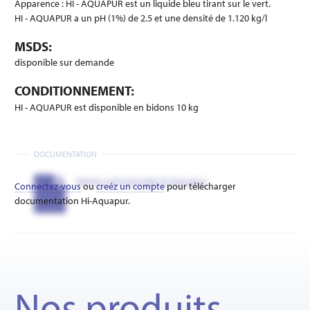
Apparence : HI - AQUAPUR est un liquide bleu tirant sur le vert.
HI - AQUAPUR a un pH (1%) de 2.5 et une densité de 1.120 kg/l
MSDS:
disponible sur demande
CONDITIONNEMENT:
HI - AQUAPUR est disponible en bidons 10 kg
DOCUMENTATION
Notice commerciale Hi-Aquapur
Connectez-vous
ou
creéz un compte
pour télécharger
documentation Hi-Aquapur.
Nos produits