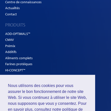
Centre de connaissances
Actualités
Contact
PRODUITS
ADD-OPTIMALS™
CMAV
Prémix
Additifs
Aliments complets
Farines protéiques
HI-CONCEPT™
SOLUTIONS
Nous utilisons des cookies pour vous
Volailles
assurer le bon fonctionnement de notre site
Ruminants
Web. Si vous continuez à utiliser le site Web,
nous supposons que vous y consentez. Pour
Porcs
en savoir plus, consultez notre
politique de