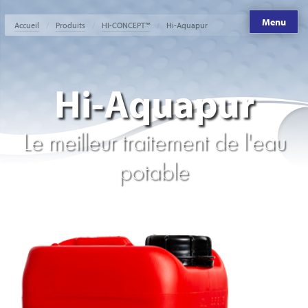
Menu
Accueil
Produits
HI-CONCEPT™
Hi-Aquapur
Hi-Aquapur
Le meilleur traitement de l'eau
potable