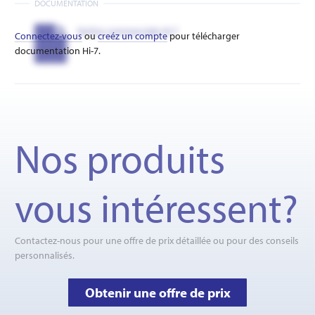
DOCUMENTATION
Notice commerciale Hi-7
Connectez-vous
ou
creéz un compte
pour télécharger
documentation Hi-7.
Nos produits
vous intéressent?
Contactez-nous pour une offre de prix détaillée ou pour des conseils
personnalisés.
Obtenir une offre de prix