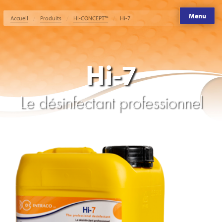
Menu
Accueil
Produits
HI-CONCEPT™
Hi-7
Hi-7
Le désinfectant professionnel