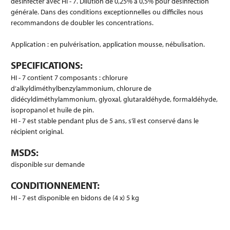
désinfecter avec HI - 7. Dilution de 0,25% à 0,5% pour désinfection
générale. Dans des conditions exceptionnelles ou difficiles nous
recommandons de doubler les concentrations.
Application : en pulvérisation, application mousse, nébulisation.
SPECIFICATIONS:
HI - 7 contient 7 composants : chlorure
d’alkyldiméthylbenzylammonium, chlorure de
didécyldiméthylammonium, glyoxal, glutaraldéhyde, formaldéhyde,
isopropanol et huile de pin.
HI - 7 est stable pendant plus de 5 ans, s’il est conservé dans le
récipient original.
MSDS:
disponible sur demande
CONDITIONNEMENT:
HI - 7 est disponible en bidons de (4 x) 5 kg