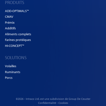
PRODUITS
ADD-OPTIMALS™
CMAV
Prémix
Additifs
Aliments complets
Farines protéiques
HI-CONCEPT™
SOLUTIONS
Volailles
Ruminants
Porcs
©2026 - Intraco Ltd. est une subdivision de
Group De Ceuster
Confidentialité
-
Cookies