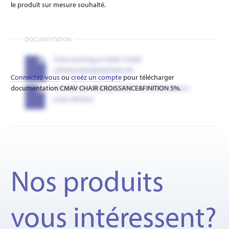
le produit sur mesure souhaité.
DOCUMENTATION
Fiche technique CMAV CHAIR
CROISSANCE&FINITION 5%
Connectez-vous
ou
creéz un compte
pour télécharger
documentation CMAV CHAIR CROISSANCE&FINITION 5%.
Conseils de mélange CMAV 5% CHAIR démarr-
croiss-finition
Nos produits
vous intéressent?