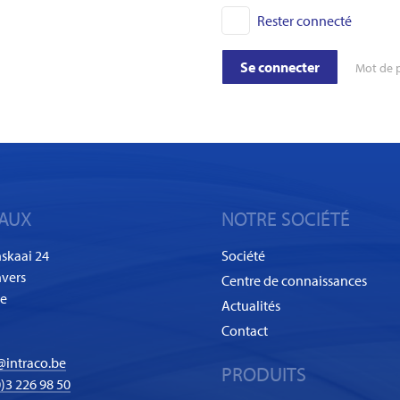
Rester connecté
Se connecter
Mot de p
AUX
NOTRE SOCIÉTÉ
skaai 24
Société
vers
Centre de connaissances
ue
Actualités
Contact
@intraco.be
PRODUITS
)3 226 98 50