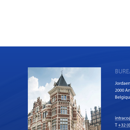
BURE
Jordaen
2000 An
Belgiq
intraco
T
+32 (0