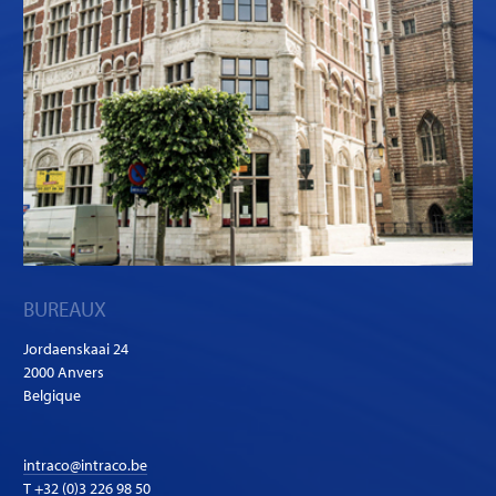
BUREAUX
Jordaenskaai 24
2000 Anvers
Belgique
intraco@intraco.be
T
+32 (0)3 226 98 50