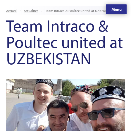
Menu
Accueil
Actualités
Team Intraco & Poultec united at UZBEKISTAN
Team Intraco &
Poultec united at
UZBEKISTAN