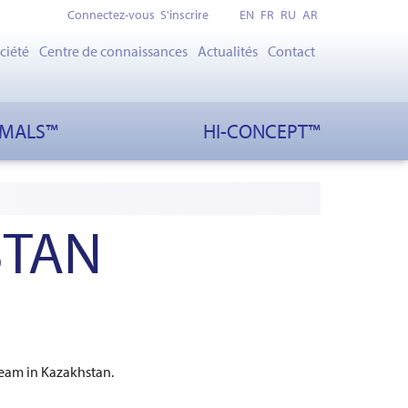
Connectez-vous
S'inscrire
EN
FR
RU
AR
ciété
Centre de connaissances
Actualités
Contact
IMALS™
HI-CONCEPT™
STAN
team in Kazakhstan.