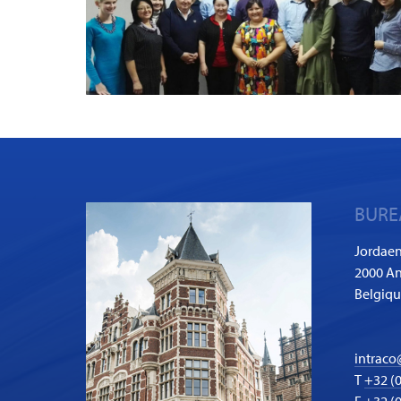
BURE
Jordaen
2000 An
Belgiq
intraco
T
+32 (0