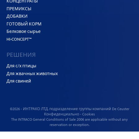
КОНЦЕНТРАТЫ
ПРЕМИКСЫ
ДОБАВКИ
ГОТОВЫЙ КОРМ
Белковое сырье
HI-CONCEPT™
РЕШЕНИЯ
Для с/х птицы
Для жвачных животных
Для свиней
©2026 - ИНТРАКО ЛТД. подразделение
группы компаний De Ceuster
Конфиденциально
-
Cookies
The INTRACO
General Conditions of Sale
2006 are applicable without any
reservation or exception.