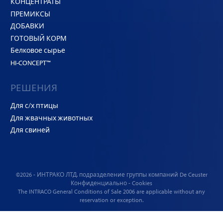
КОНЦЕНТРАТЫ
ПРЕМИКСЫ
ДОБАВКИ
ГОТОВЫЙ КОРМ
Белковое сырье
HI-CONCEPT™
РЕШЕНИЯ
Для с/х птицы
Для жвачных животных
Для свиней
©2026 - ИНТРАКО ЛТД. подразделение
группы компаний De Ceuster
Конфиденциально
-
Cookies
The INTRACO
General Conditions of Sale
2006 are applicable without any
reservation or exception.