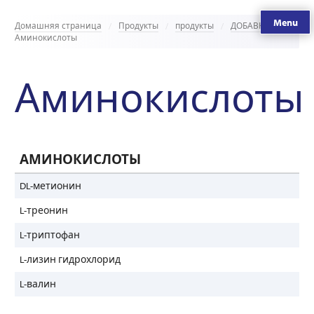
Menu
Домашняя страница
Продукты
продукты
ДОБАВКИ
Аминокислоты
Аминокислоты
АМИНОКИСЛОТЫ
DL-метионин
L-треонин
L-триптофан
L-лизин гидрохлорид
L-валин