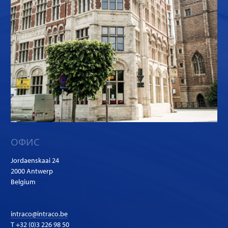
ОФИС
Jordaenskaai 24
2000 Antwerp
Belgium
intraco@intraco.be
T
+32 (0)3 226 98 50