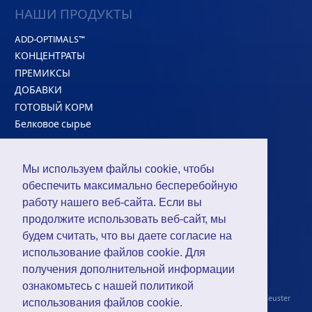
НАШИ ПРОДУКТЫ
ADD-OPTIMALS™
КОНЦЕНТРАТЫ
ПРЕМИКСЫ
ДОБАВКИ
ГОТОВЫЙ КОРМ
Белковое сырье
HI-CONCEPT™
Мы используем файлы cookie, чтобы
РЕШЕНИЯ
обеспечить максимально бесперебойную
Для с/х птицы
работу нашего веб-сайта. Если вы
Для жвачных животных
продолжите использовать веб-сайт, мы
Для свиней
будем считать, что вы даете согласие на
использование файлов cookie. Для
получения дополнительной информации
ознакомьтесь с нашей политикой
©2026 - ИНТРАКО ЛТД. подразделение
группы компаний De Ceuster
использования
файлов cookie
.
Конфиденциально
-
Cookies