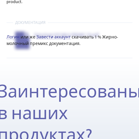
product.
ДОКУМЕНТАЦИЯ
Datasheet FAT-MILK PREMIX 1%.pdf
Логин
или же
Завести аккаунт
скачивать 1 % Жирно-
молочный премикс документация.
Заинтересован
в наших
продуктах?