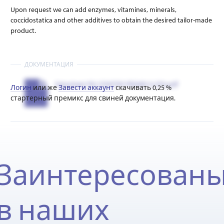
Upon request we can add enzymes, vitamines, minerals,
coccidostatica and other additives to obtain the desired tailor-made
product.
ДОКУМЕНТАЦИЯ
Datasheet PIG STARTER PREMIX 0.25%.pdf
Логин
или же
Завести аккаунт
скачивать 0,25 %
стартерный премикс для свиней документация.
Заинтересован
в наших