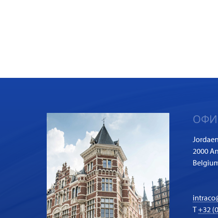
ОФИ
Jordaen
2000 A
Belgiu
intraco
T
+32 (0