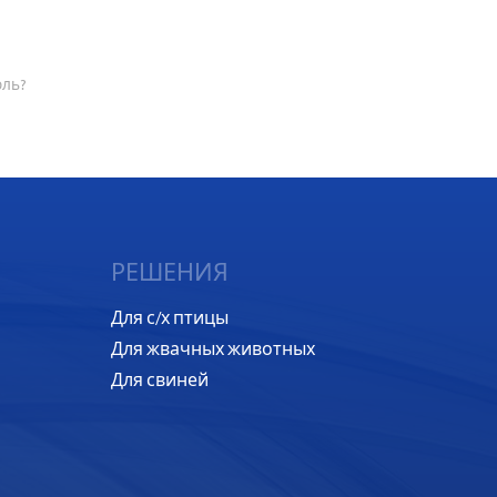
оль?
РЕШЕНИЯ
Для с/х птицы
Для жвачных животных
Для свиней