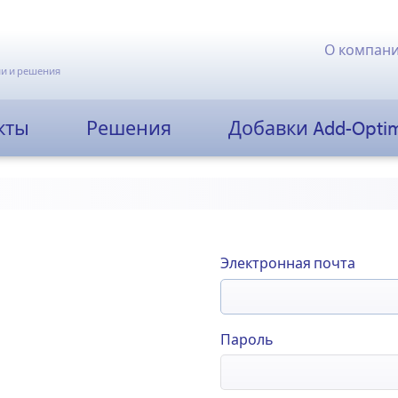
О компан
и и решения
кты
Решения
Добавки Add-Opti
Электронная почта
Пароль