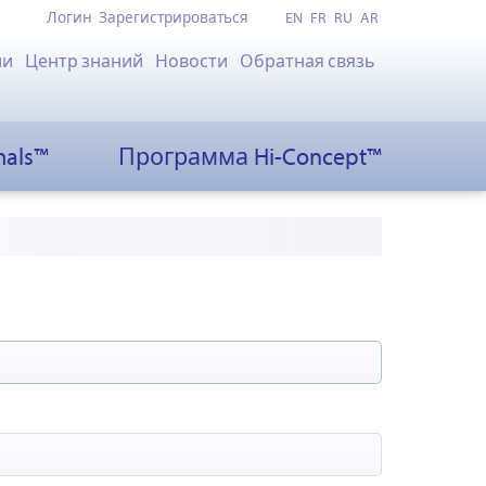
Логин
Зарегистрироваться
EN
FR
RU
AR
ии
Центр знаний
Новости
Обратная связь
mals™
Программа Hi-Concept™