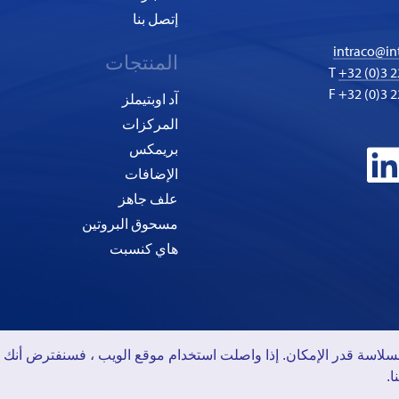
إتصل بنا
intraco@in
المنتجات
T
+32 (0)3 2
F +32 (0)3 2
آد اوبتيملز
المركزات
بريمكس
الإضافات
علف جاهز
مسحوق البروتين
هاي كنسبت
Group De Ceuster
©2026 - Intraco Ltd. is a subdivision of
سلاسة قدر الإمكان. إذا واصلت استخدام موقع الويب ، فسنفترض أنك ت
الخصوصية
-
ملفات تعريف الارتباط
.
ACO
General Conditions of Sale
2006 are applicable without any reservation o