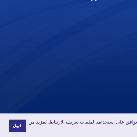
وافق على استخدامنا لملفات تعريف الارتباط. لمزيد من
قبول
The INTR