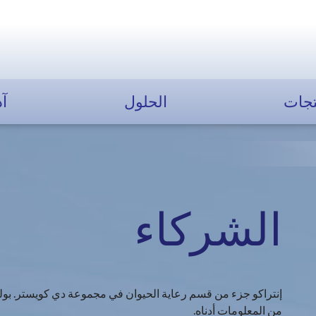
تجات
الحلول
آد
الشركاء
إنتراكو جزء من قسم رعاية الحيوان في مجموعة دي كويستر. بولت
من المعلومات أدناه.