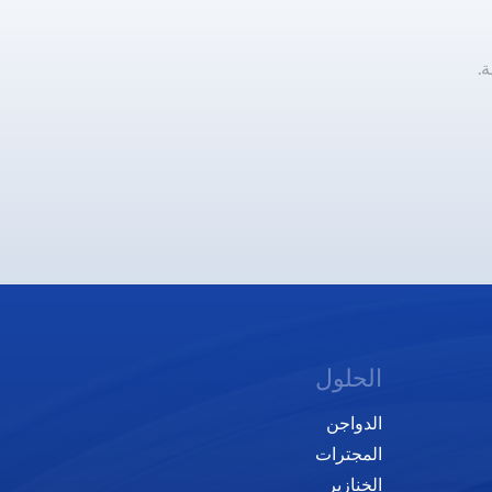
.
الحلول
الدواجن
المجترات
الخنازير