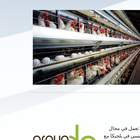
ة دي كويسترهي شركة قابضة مملوكة لعائلة بنسبة 100٪ تعمل في مجال
ئيسي في بلجيكا مع