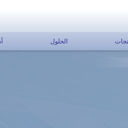
تجات
الحلول
آد