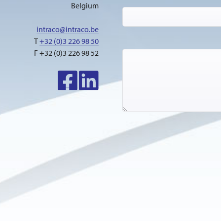
Belgium
intraco@intraco.be
T
+32 (0)3 226 98 50
F +32 (0)3 226 98 52