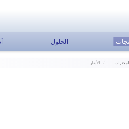
تجات
الحلول
آد
لمجترات
الأبقار