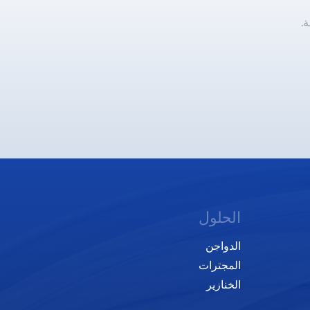
.
الحلول
الدواجن
المجترات
الخنازير