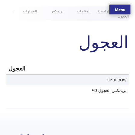
Menu
الصفحة الرئيسية
المنتجات
بريمكس
المجترات
العجول
العجول
العجول
OPTIGROW
بريمكس العجول 3%