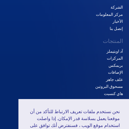
الشركة
مركز المعلومات
الأخبار
إتصل بنا
المنتجات
آد اوبتيملز
المركزات
بريمكس
الإضافات
علف جاهز
مسحوق البروتين
هاي كنسبت
الحلول
نحن نستخدم ملفات تعريف الارتباط للتأكد من أن
الدواجن
موقعنا يعمل بسلاسة قدر الإمكان. إذا واصلت
المجترات
استخدام موقع الويب ، فسنفترض أنك توافق على