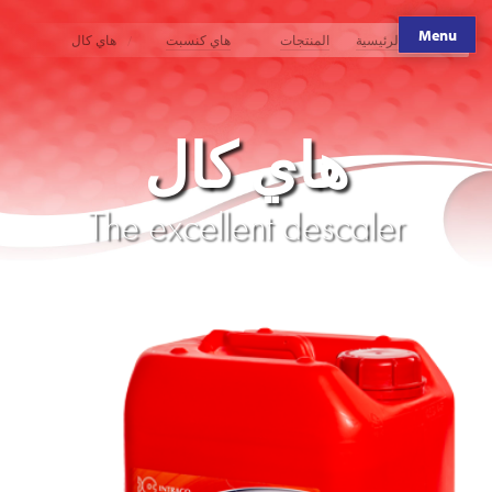
Menu
الصفحة الرئيسية
المنتجات
هاي كنسبت
هاي كال
هاي كال
The excellent descaler