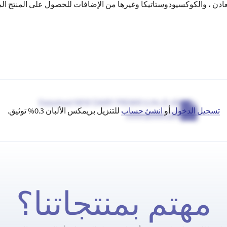
والمعادن ، والكوكسيودوستاتيكا وغيرها من الإضافات للحصول على المنت
Datasheet NEW DAIRY PREMIX 0.3% (E+B)
تسجيل الدخول
أو
انشئ حساب
للتنزيل بريمكس الألبان 0.3% توثيق.
(feed grade).pdf
مهتم بمنتجاتنا؟