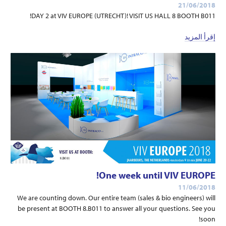
21/06/2018
DAY 2 at VIV EUROPE (UTRECHT)! VISIT US HALL 8 BOOTH B011!
إقرأ المزيد
One week until VIV EUROPE!
11/06/2018
We are counting down. Our entire team (sales & bio engineers) will
be present at BOOTH 8.B011 to answer all your questions. See you
soon!