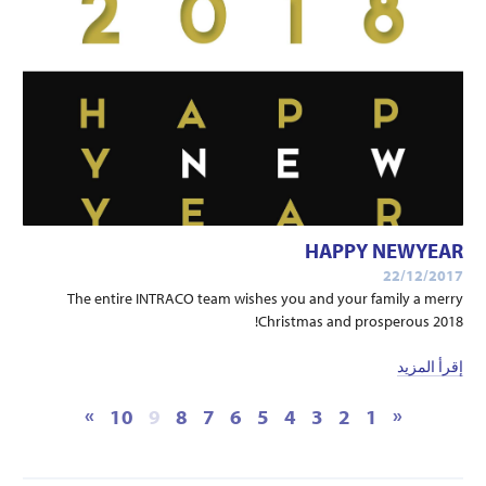
HAPPY NEWYEAR
22/12/2017
The entire INTRACO team wishes you and your family a merry
Christmas and prosperous 2018!
إقرأ المزيد
»
«
10
9
8
7
6
5
4
3
2
1