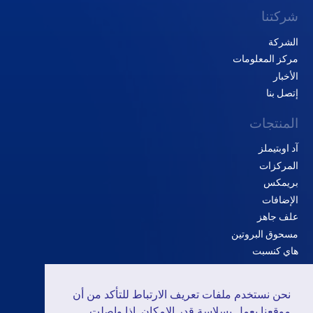
شركتنا
الشركة
مركز المعلومات
الأخبار
إتصل بنا
المنتجات
آد اوبتيملز
المركزات
بريمكس
الإضافات
علف جاهز
مسحوق البروتين
هاي كنسبت
الحلول
نحن نستخدم ملفات تعريف الارتباط للتأكد من أن
الدواجن
موقعنا يعمل بسلاسة قدر الإمكان. إذا واصلت