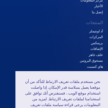
مركز المعلومات
الأخبار
إتصل بنا
المنتجات
آد اوبتيملز
المركزات
بريمكس
الإضافات
علف جاهز
مسحوق البروتين
هاي كنسبت
الحلول
نحن نستخدم ملفات تعريف الارتباط للتأكد من أن
الدواجن
موقعنا يعمل بسلاسة قدر الإمكان. إذا واصلت
المجترات
استخدام موقع الويب ، فسنفترض أنك توافق على
استخدامنا لملفات تعريف الارتباط. لمزيد من
الخنازير
المعلومات يرجى قراءة سياسة ملفات تعريف